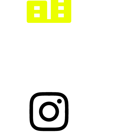
XPULS AB
Org Nr: 559325 8808