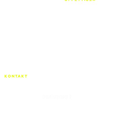
05-22
16-20
Lör-Sön 06-
Fredagar
22
15-19
Lördagar
09-13
Söndagar
15-19
KONTAKT
XPULS AB
SPINNERIET
Druveforsvägen 8
504 33 Borås
POOLHOUSE
VÄSTERBROGATAN 8