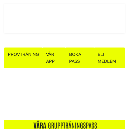
PROVTRÄNING
VÅR
BOKA
BLI
APP
PASS
MEDLEM