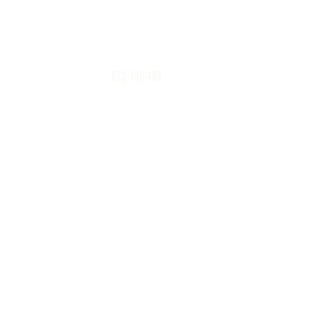
503 30 Borås
Ingång från Sven Eriksonsgatan 15
info@xpuls.se
033-100 190